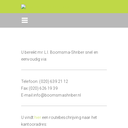
U bereikt mr. L.I. Boomsma-Shriber snel en
eenvoudig via:
Telefoon: (020) 639 21 12
Fax:(020) 626 19 39
E-mail:info@boomsmashriber.nl
U vindt
hier
een routebeschrijving naar het
kantooradres: