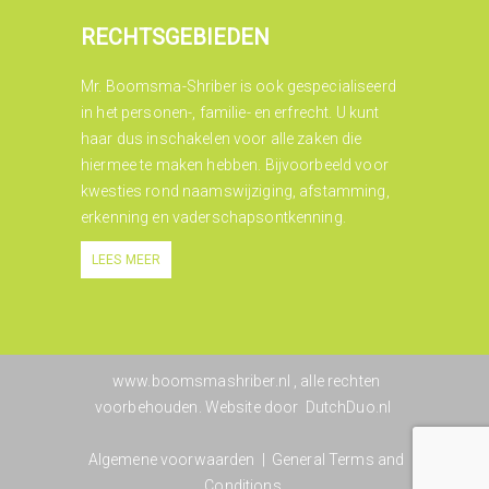
RECHTSGEBIEDEN
Mr. Boomsma-Shriber is ook gespecialiseerd
in het personen-, familie- en erfrecht. U kunt
haar dus inschakelen voor alle zaken die
hiermee te maken hebben. Bijvoorbeeld voor
kwesties rond naamswijziging, afstamming,
erkenning en vaderschapsontkenning.
LEES MEER
www.boomsmashriber.nl
, alle rechten
voorbehouden. Website door
DutchDuo.nl
Algemene voorwaarden
|
General Terms and
Conditions